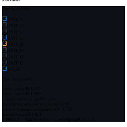
Puertas del sitio
GATE A
UNIT 12
UNIT 14
GATE B
UNIT 21
UNIT 22
UNIT 31
UNIT 33
STAFF
Eventos en vivo
09:14:22
Puerta A · Abierta
09:13:58
Puerta B · Abierta
09:12:41
Unidad 21 · ALARMA activada
09:11:05
Unidad 12 · Bloqueada automáticamente
09:10:53
Unidad 14 · Bloqueada automáticamente
09:10:21
Personal · Cerrado
Unidad 21 · Alarma activa — investigando
09:12:41