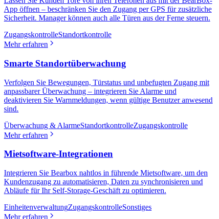
Lassen Sie Kunden Tore von ihren Telefonen aus mit der BearBox-
App öffnen – beschränken Sie den Zugang per GPS für zusätzliche
Sicherheit. Manager können auch alle Türen aus der Ferne steuern.
Zugangskontrolle
Standortkontrolle
Mehr erfahren
Smarte Standortüberwachung
Verfolgen Sie Bewegungen, Türstatus und unbefugten Zugang mit
anpassbarer Überwachung – integrieren Sie Alarme und
deaktivieren Sie Warnmeldungen, wenn gültige Benutzer anwesend
sind.
Überwachung & Alarme
Standortkontrolle
Zugangskontrolle
Mehr erfahren
Mietsoftware-Integrationen
Integrieren Sie Bearbox nahtlos in führende Mietsoftware, um den
Kundenzugang zu automatisieren, Daten zu synchronisieren und
Abläufe für Ihr Self-Storage-Geschäft zu optimieren.
Einheitenverwaltung
Zugangskontrolle
Sonstiges
Mehr erfahren